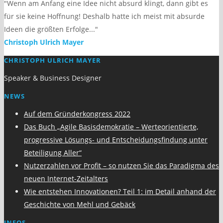
"Wenn am Anfang eine Idee nicht absurd klingt, dann gibt es
für sie keine Hoffnung! Deshalb hatte ich meist mit absurde
Ideen die größten Erfolge..."
Christoph Ulrich Mayer
CHRISTOPH ULRICH MAYER
Speaker & Business Designer
NEWS
Auf dem Gründerkongress 2022
Das Buch „Agile Basisdemokratie – Werteorientierte,
progressive Lösungs- und Entscheidungsfindung unter
Beteiligung Aller“
Nutzerzahlen vor Profit – so nutzen Sie das Paradigma des
neuen Internet-Zeitalters
Wie entstehen Innovationen? Teil 1: im Detail anhand der
Geschichte von Mehl und Gebäck
INFOS