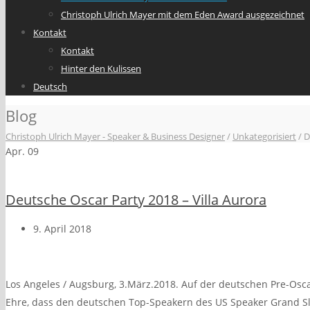
Christoph Ulrich Mayer mit dem Eden Award ausgezeichnet
Kontakt
Kontakt
Hinter den Kulissen
Deutsch
Blog
Christoph Ulrich Mayer - Speaker & Business Designer
/
Unkategorisiert
/
D
Apr.
09
Deutsche Oscar Party 2018 – Villa Aurora
9. April 2018
Los Angeles / Augsburg, 3.März.2018. Auf der deutschen Pre-Osc
Ehre, dass den deutschen Top-Speakern des US Speaker Grand Sl