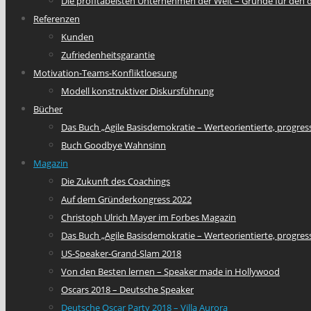
Die profitabelsten Unternehmen der Welt – Gründe für den
Referenzen
Kunden
Zufriedenheitsgarantie
Motivation-Teams-Konfliktloesung
Modell konstruktiver Diskursführung
Bücher
Das Buch „Agile Basisdemokratie – Werteorientierte, progres
Buch Goodbye Wahnsinn
Magazin
Die Zukunft des Coachings
Auf dem Gründerkongress 2022
Christoph Ulrich Mayer im Forbes Magazin
Das Buch „Agile Basisdemokratie – Werteorientierte, progres
US-Speaker-Grand-Slam 2018
Von den Besten lernen – Speaker made in Hollywood
Oscars 2018 – Deutsche Speaker
Deutsche Oscar Party 2018 – Villa Aurora