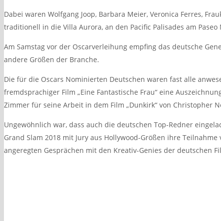
Dabei waren Wolfgang Joop, Barbara Meier, Veronica Ferres, Fra
traditionell in die Villa Aurora, an den Pacific Palisades am Pa
Am Samstag vor der Oscarverleihung empfing das deutsche Gene
andere Größen der Branche.
Die für die Oscars Nominierten Deutschen waren fast alle anwesend
fremdsprachiger Film „Eine Fantastische Frau“ eine Auszeichnun
Zimmer für seine Arbeit in dem Film „Dunkirk“ von Christopher N
Ungewöhnlich war, dass auch die deutschen Top-Redner eingelad
Grand Slam 2018 mit Jury aus Hollywood-Größen ihre Teilnahme v
angeregten Gesprächen mit den Kreativ-Genies der deutschen F