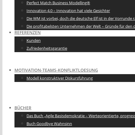
Perfect Match Business Modelling®
Innovation 4.0 – Innovation hat viele Gesichter
Die WM ist vorbei, doch die deutsche Elf ist in der Vorrund
Die profitabelsten Unternehmen der Welt – Gründe für den
REFERENZEN
Kunden
Zufriedenheitsgarantie
MOTIVATION-TEAMS-KONFLIKTLOESUNG
Modell konstruktiver Diskursführung
BÜCHER
Das Buch „Agile Basisdemokratie – Werteorientierte, progres
Buch Goodbye Wahnsinn