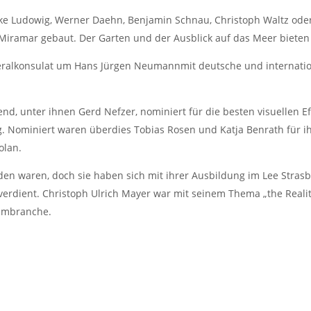
uke Ludowig, Werner Daehn, Benjamin Schnau, Christoph Waltz ode
seo Miramar gebaut. Der Garten und der Ausblick auf das Meer biete
ralkonsulat um Hans Jürgen Neumannmit deutsche und internationa
, unter ihnen Gerd Nefzer, nominiert für die besten visuellen Effe
g. Nominiert waren überdies Tobias Rosen und Katja Benrath für i
olan.
en waren, doch sie haben sich mit ihrer Ausbildung im Lee Stras
erdient. Christoph Ulrich Mayer war mit seinem Thema „the Realit
ilmbranche.