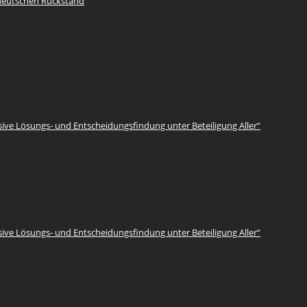
 deutschen Rückstand
sive Lösungs- und Entscheidungsfindung unter Beteiligung Aller“
sive Lösungs- und Entscheidungsfindung unter Beteiligung Aller“