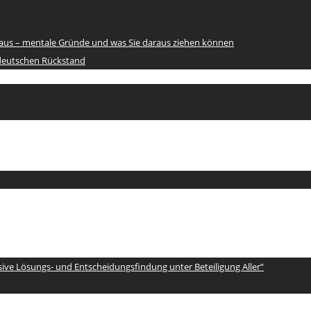
e raus – mentale Gründe und was Sie daraus ziehen können
 deutschen Rückstand
sive Lösungs- und Entscheidungsfindung unter Beteiligung Aller“