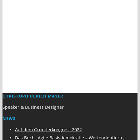
CHRISTOPH ULRICH MAYER
Speaker & Business Designer
NEWS
Auf dem Gründerkongress 2022
Das Buch „Agile Basisdemokratie – Werteorientierte,